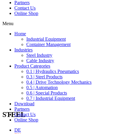
Partners
Contact Us
Online Shop
Menu
Home
Industrial Equipment
Container Management
Industries
Steel Industry
Cable Industry
Product Categories
0.1 | Hydraulics Pneumatics
0.3 | Steel Products
0.4 | Drive Technology Mechanics
0.5 | Automation
0.6 | Special Products
0.7 | Industrial Equipment
Download
Partners
STEEL
Contact Us
Online Shop
DE