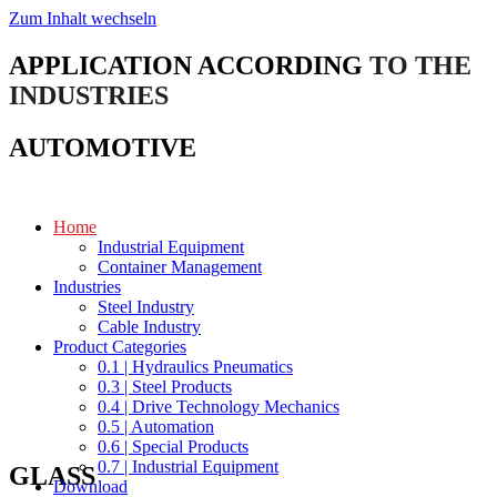
Zum Inhalt wechseln
APPLICATION ACCORDING
TO THE
INDUSTRIES
AUTOMOTIVE
Home
Industrial Equipment
Container Management
Industries
Steel Industry
Cable Industry
Product Categories
0.1 | Hydraulics Pneumatics
0.3 | Steel Products
0.4 | Drive Technology Mechanics
0.5 | Automation
0.6 | Special Products
0.7 | Industrial Equipment
GLASS
Download