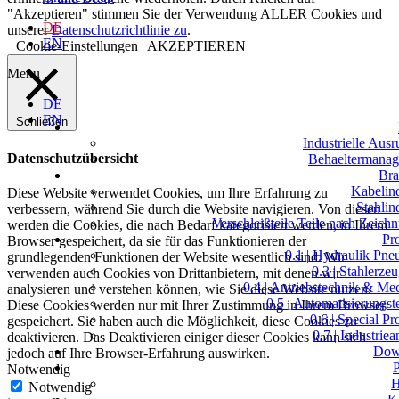
"Akzeptieren" stimmen Sie der Verwendung ALLER Cookies und
DE
unserer
Datenschutzrichtlinie zu
.
EN
Cookie-Einstellungen
AKZEPTIEREN
Menu
DE
EN
Schließen
Industrielle Ausr
Datenschutzübersicht
Behaeltermana
Bra
Kabelind
Diese Website verwendet Cookies, um Ihre Erfahrung zu
Stahlin
verbessern, während Sie durch die Website navigieren. Von diesen
Verschleißteile Teile nach Zeich
werden die Cookies, die nach Bedarf kategorisiert werden, in Ihrem
Pr
Browser gespeichert, da sie für das Funktionieren der
0.1 | Hydraulik Pne
grundlegenden Funktionen der Website wesentlich sind. Wir
0.3 | Stahlerze
verwenden auch Cookies von Drittanbietern, mit denen wir
0.4 | Antriebstechnik & Me
analysieren und verstehen können, wie Sie diese Website nutzen.
0.5 | Automatisierungst
Diese Cookies werden nur mit Ihrer Zustimmung in Ihrem Browser
0.6 | Special P
gespeichert. Sie haben auch die Möglichkeit, diese Cookies zu
0.7 | Industrie
deaktivieren. Das Deaktivieren einiger dieser Cookies kann sich
Dow
jedoch auf Ihre Browser-Erfahrung auswirken.
P
Notwendig
H
Notwendig