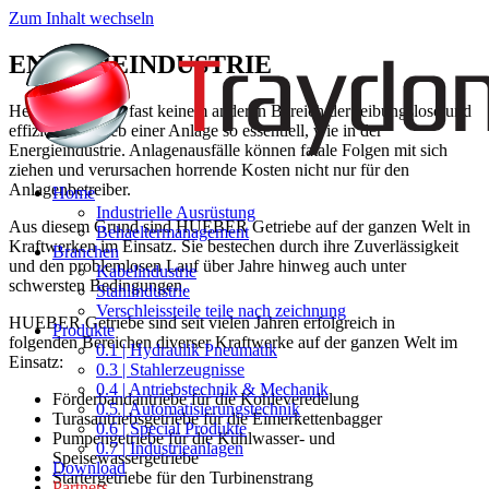
Zum Inhalt wechseln
ENERGIEINDUSTRIE
Heutzutage ist in fast keinem anderen Bereich der reibungslose und
effiziente Betrieb einer Anlage so essentiell, wie in der
Energieindustrie. Anlagenausfälle können fatale Folgen mit sich
ziehen und verursachen horrende Kosten nicht nur für den
Anlagenbetreiber.
Home
Industrielle Ausrüstung
Aus diesem Grund sind HUEBER Getriebe auf der ganzen Welt in
Behaeltermanagement
Kraftwerken im Einsatz. Sie bestechen durch ihre Zuverlässigkeit
Branchen
und den problemlosen Lauf über Jahre hinweg auch unter
Kabelindustrie
schwersten Bedingungen.
Stahlindustrie
Verschleissteile teile nach zeichnung
HUEBER Getriebe sind seit vielen Jahren erfolgreich in
Produkte
folgenden Bereichen diverser Kraftwerke auf der ganzen Welt im
0.1 | Hydraulik Pneumatik
Einsatz:
0.3 | Stahlerzeugnisse
0.4 | Antriebstechnik & Mechanik
Förderbandantriebe für die Kohleveredelung
0.5 | Automatisierungstechnik
Turasantriebsgetriebe für die Eimerkettenbagger
0.6 | Special Produkte
Pumpengetriebe für die Kühlwasser- und
0.7 | Industrieanlagen
Speisewassergetriebe
Download
Startergetriebe für den Turbinenstrang
Partners